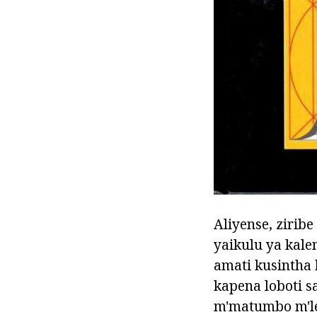
Aliyense, ziri
yaikulu ya kal
amati kusintha
kapena loboti 
m'matumbo m'le