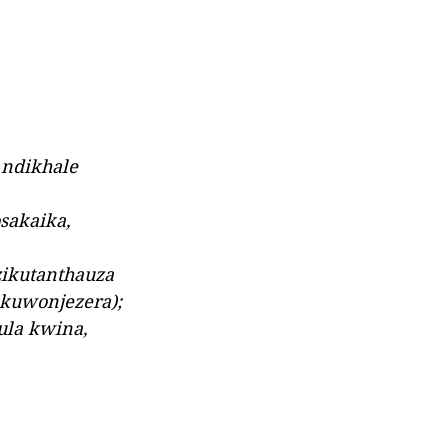
 ndikhale
sakaika,
ikutanthauza
 kuwonjezera);
la kwina,