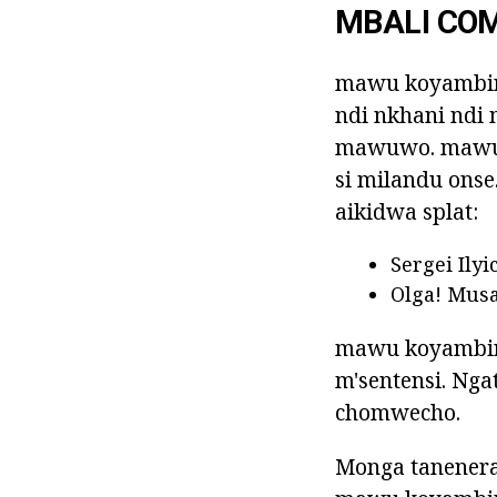
MBALI CO
mawu koyambiri
ndi nkhani ndi
mawuwo. mawu k
si milandu ons
aikidwa splat:
Sergei Ily
Olga! Musa
mawu koyambiri
m'sentensi. Ng
chomwecho.
Monga tanenera