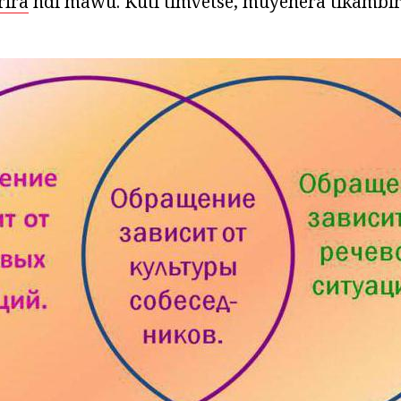
ira
ndi mawu. Kuti timvetse, muyenera tikambir