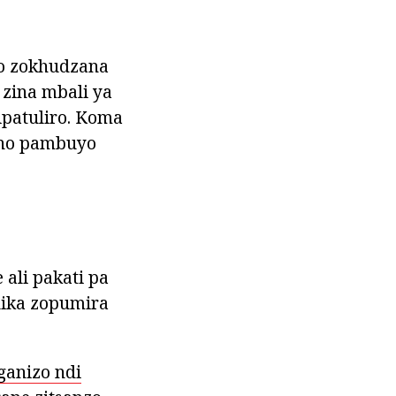
wo zokhudzana
zina mbali ya
patuliro. Koma
eno pambuyo
ali pakati pa
uika zopumira
ganizo ndi