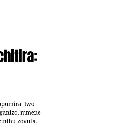
hitira:
opumira. Iwo
aganizo, mmene
inthu zovuta.