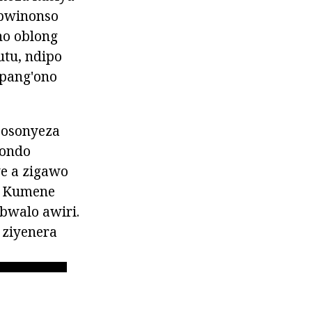
 bwinonso
o oblong
tu, ndipo
 pang'ono
 osonyeza
aondo
e a zigawo
. Kumene
bwalo awiri.
 ziyenera