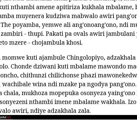
kuti nthambi amene apitiriza kukhala mbalame,
amba muyenera kudziwa mabwalo awiri pang'on
he poyamba, yemwe ali ang'onoang'ono, ndi mu
i zambiri - thupi. Pakati pa ovals awiri jambulani
to mzere - chojambula khosi.
a, momwe kuti ajambule Chingolopiyo, adzakhala
golo. Chonde dziwani kuti mbalame mawondo m
ncho, chithunzi chilichonse phazi mawonekedw
a wachibale wina ndi mzake pa ngodya pang'ono
a chala, mukhoza mopepuka osonyeza yaing'ono 
tisonyezeni nthambi imene mbalame wakhala. Izo
lo awiri, ndiye adzakhala zala.