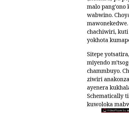
malo pang'ono 
wabwino. Choy
mawonekedwe. T
chachiwiri, kut
yokhota kumape
Sitepe yotsatir
miyendo m'tso
chammbuyo. Cho
ziwiri anakonz
ayenera kukhal
Schematically 
kuwoloka mabwa