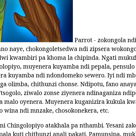
Parrot - zokongola nd
ano naye, chokongoletsedwa ndi zipsera wokong
dwi kwambiri pa khoma la chipinda. Ngati mukuf
olopiyo, muyenera kuyamba ndi pepala, pensulo 
ra kuyamba ndi ndondomeko sewero. Iyi ndi mba
a olimba, chithunzi chonse. Ndipotu, fano anay
tsogolo, ziwalo zonse ziyenera ndinaganiza ndi
 pa malo oyenera. Muyenera kuganizira kukula kw
 wina ndi mnzake, chosokonekera, etc.
ani Chingolopiyo atakhala pa nthambi. Yesani z
pala kuti chithunzi anali pakati. Pamunsipa, mu