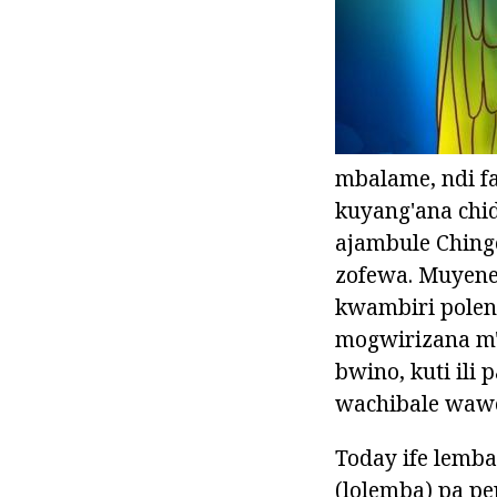
mbalame, ndi f
kuyang'ana chi
ajambule Ching
zofewa. Muyene
kwambiri poleng
mogwirizana m'
bwino, kuti ili
wachibale wawo
Today ife lemb
(lolemba) pa pe