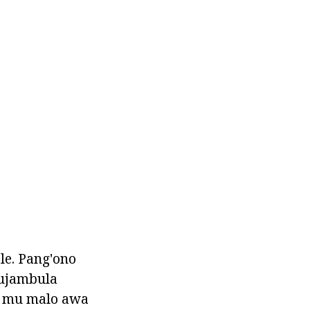
e. Pang'ono
kujambula
na mu malo awa