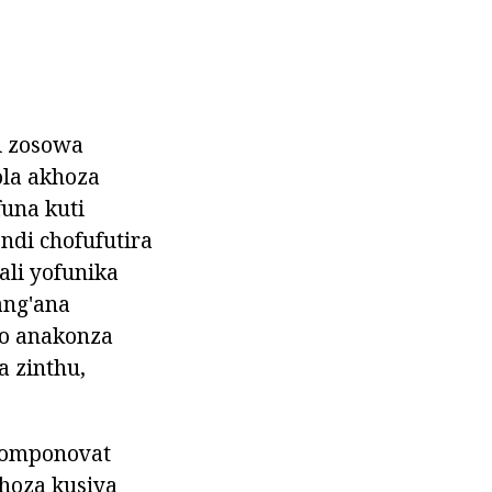
i zosowa
ola akhoza
una kuti
ndi chofufutira
li yofunika
ang'ana
po anakonza
a zinthu,
akomponovat
khoza kusiya