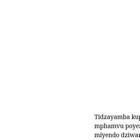
Tidzayamba kup
mphamvu poyera
miyendo dziwani