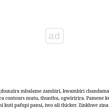
ad
hunzira mbalame zambiri, kwambiri chandamal
 contours mutu, thunthu, ogwiririra. Pamene 
 kuti pafupi pansi, iwo ali thicker. Zinkhwe zi