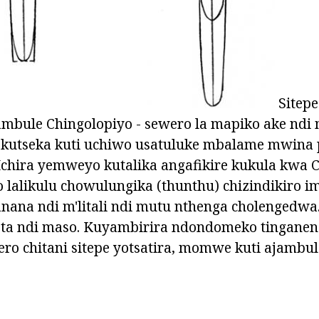
Sitepe
mbule Chingolopiyo - sewero la mapiko ake ndi
 kutseka kuti uchiwo usatuluke mbalame mwina p
chira yemweyo kutalika angafikire kukula kwa C
lalikulu chowulungika (thunthu) chizindikiro i
nana ndi m'litali ndi mutu nthenga cholengedwa.
ta ndi maso. Kuyambirira ndondomeko tinganene
ro chitani sitepe yotsatira, momwe kuti ajambul