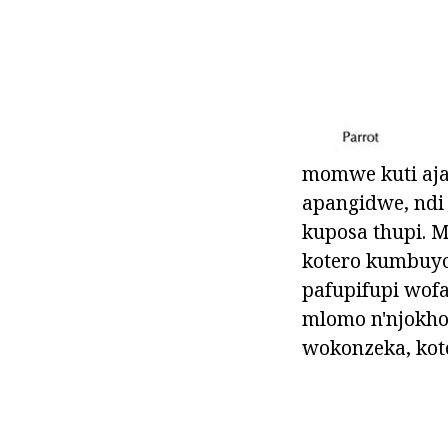
momwe kuti aja
apangidwe, ndi
kuposa thupi. M
kotero kumbuyo 
pafupifupi wofa
mlomo n'njokho
wokonzeka, kote