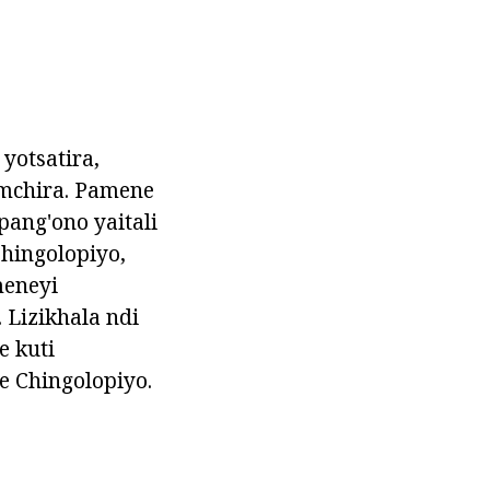
 yotsatira,
 mchira. Pamene
ang'ono yaitali
hingolopiyo,
meneyi
 Lizikhala ndi
 kuti
e Chingolopiyo.