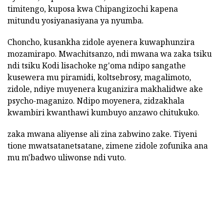
timitengo, kuposa kwa Chipangizochi kapena
mitundu yosiyanasiyana ya nyumba.
Choncho, kusankha zidole ayenera kuwaphunzira
mozamirapo. Mwachitsanzo, ndi mwana wa zaka tsiku
ndi tsiku Kodi lisachoke ng'oma ndipo sangathe
kusewera mu piramidi, koltsebrosy, magalimoto,
zidole, ndiye muyenera kuganizira makhalidwe ake
psycho-maganizo. Ndipo moyenera, zidzakhala
kwambiri kwanthawi kumbuyo anzawo chitukuko.
zaka mwana aliyense ali zina zabwino zake. Tiyeni
tione mwatsatanetsatane, zimene zidole zofunika ana
mu m'badwo uliwonse ndi vuto.