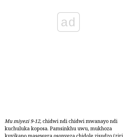
ad
Mu miyezi 9-12,
chidwi ndi chidwi mwanayo ndi
kuchuluka koposa. Pamsinkhu uwu, mukhoza
kuyikapo masewera osonyeza chidole zisudzo (ziri