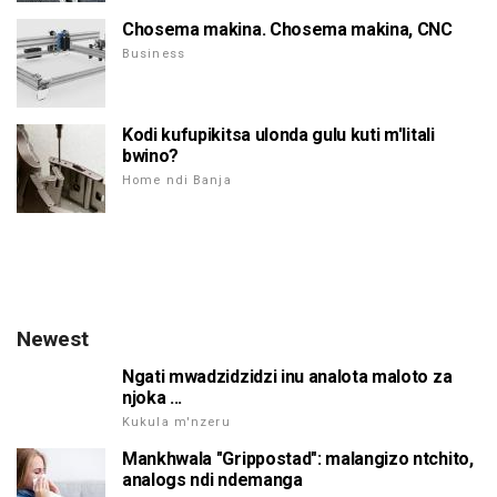
Chosema makina. Chosema makina, CNC
Business
Kodi kufupikitsa ulonda gulu kuti m'litali
bwino?
Home ndi Banja
Newest
Ngati mwadzidzidzi inu analota maloto za
njoka ...
Kukula m'nzeru
Mankhwala "Grippostad": malangizo ntchito,
analogs ndi ndemanga