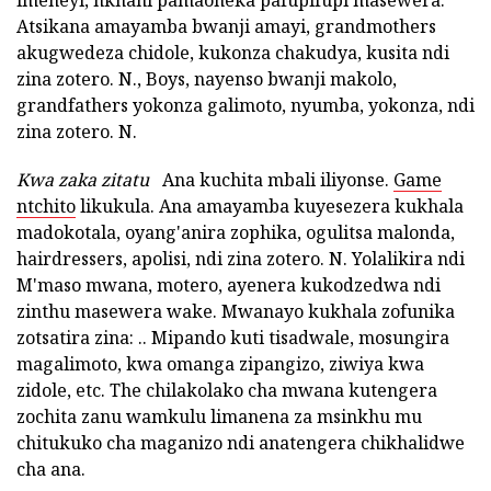
imeneyi, nkhani pamaoneka pafupifupi masewera.
Atsikana amayamba bwanji amayi, grandmothers
akugwedeza chidole, kukonza chakudya, kusita ndi
zina zotero. N., Boys, nayenso bwanji makolo,
grandfathers yokonza galimoto, nyumba, yokonza, ndi
zina zotero. N.
Kwa zaka zitatu
Ana kuchita mbali iliyonse.
Game
ntchito
likukula. Ana amayamba kuyesezera kukhala
madokotala, oyang'anira zophika, ogulitsa malonda,
hairdressers, apolisi, ndi zina zotero. N. Yolalikira ndi
M'maso mwana, motero, ayenera kukodzedwa ndi
zinthu masewera wake. Mwanayo kukhala zofunika
zotsatira zina: .. Mipando kuti tisadwale, mosungira
magalimoto, kwa omanga zipangizo, ziwiya kwa
zidole, etc. The chilakolako cha mwana kutengera
zochita zanu wamkulu limanena za msinkhu mu
chitukuko cha maganizo ndi anatengera chikhalidwe
cha ana.