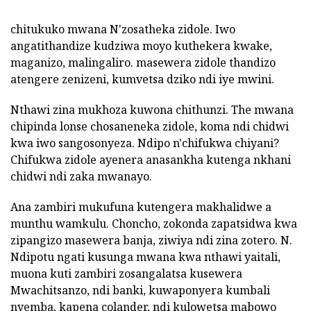
chitukuko mwana N'zosatheka zidole. Iwo
angatithandize kudziwa moyo kuthekera kwake,
maganizo, malingaliro. masewera zidole thandizo
atengere zenizeni, kumvetsa dziko ndi iye mwini.
Nthawi zina mukhoza kuwona chithunzi. The mwana
chipinda lonse chosaneneka zidole, koma ndi chidwi
kwa iwo sangosonyeza. Ndipo n'chifukwa chiyani?
Chifukwa zidole ayenera anasankha kutenga nkhani
chidwi ndi zaka mwanayo.
Ana zambiri mukufuna kutengera makhalidwe a
munthu wamkulu. Choncho, zokonda zapatsidwa kwa
zipangizo masewera banja, ziwiya ndi zina zotero. N.
Ndipotu ngati kusunga mwana kwa nthawi yaitali,
muona kuti zambiri zosangalatsa kusewera
Mwachitsanzo, ndi banki, kuwaponyera kumbali
nyemba, kapena colander, ndi kulowetsa mabowo