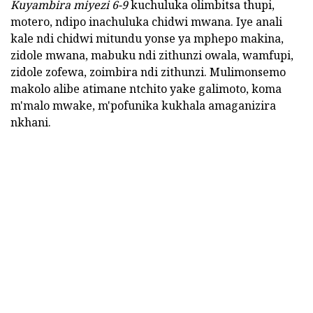
Kuyambira miyezi 6-9
kuchuluka olimbitsa thupi,
motero, ndipo inachuluka chidwi mwana. Iye anali
kale ndi chidwi mitundu yonse ya mphepo makina,
zidole mwana, mabuku ndi zithunzi owala, wamfupi,
zidole zofewa, zoimbira ndi zithunzi. Mulimonsemo
makolo alibe atimane ntchito yake galimoto, koma
m'malo mwake, m'pofunika kukhala amaganizira
nkhani.