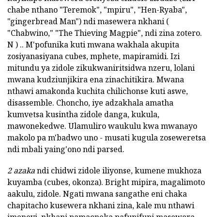
chabe nthano "Teremok", "mpiru", "Hen-Ryaba",
"gingerbread Man") ndi masewera nkhani (
"Chabwino," "The Thieving Magpie", ndi zina zotero.
N ) .. M'pofunika kuti mwana wakhala akupita
zosiyanasiyana cubes, mphete, mapiramidi. Izi
mitundu ya zidole zikukwaniritsidwa nzeru, lolani
mwana kudziunjikira ena zinachitikira. Mwana
nthawi amakonda kuchita chilichonse kuti aswe,
disassemble. Choncho, iye adzakhala amatha
kumvetsa kusintha zidole danga, kukula,
mawonekedwe. Ulamuliro waukulu kwa mwanayo
makolo pa m'badwo uno - musati kugula zoseweretsa
ndi mbali yaing'ono ndi parsed.
2 azaka
ndi chidwi zidole iliyonse, kumene mukhoza
kuyamba (cubes, okonza). Bright mipira, magalimoto
aakulu, zidole. Ngati mwana sangathe eni chaka
chapitacho kusewera nkhani zina, kale mu nthawi