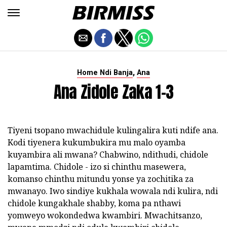
,
Home Ndi Banja
Ana
Ana Zidole Zaka 1-3
Tiyeni tsopano mwachidule kulingalira kuti ndife ana.
Kodi tiyenera kukumbukira mu malo oyamba
kuyambira ali mwana? Chabwino, ndithudi, chidole
lapamtima. Chidole - izo si chinthu masewera,
komanso chinthu mitundu yonse ya zochitika za
mwanayo. Iwo sindiye kukhala wowala ndi kulira, ndi
chidole kungakhale shabby, koma pa nthawi
yomweyo wokondedwa kwambiri. Mwachitsanzo,