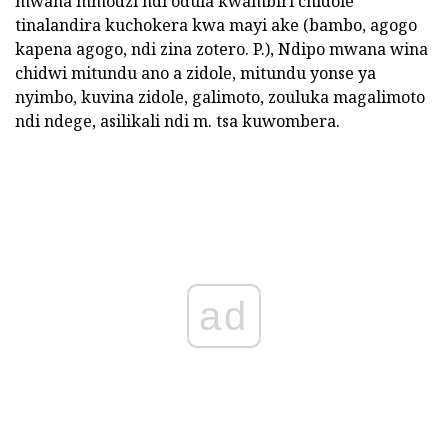
mwana mmodzi ndi odula kwambiri chidole
tinalandira kuchokera kwa mayi ake (bambo, agogo
kapena agogo, ndi zina zotero. P.), Ndipo mwana wina
chidwi mitundu ano a zidole, mitundu yonse ya
nyimbo, kuvina zidole, galimoto, zouluka magalimoto
ndi ndege, asilikali ndi m. tsa kuwombera.
ad