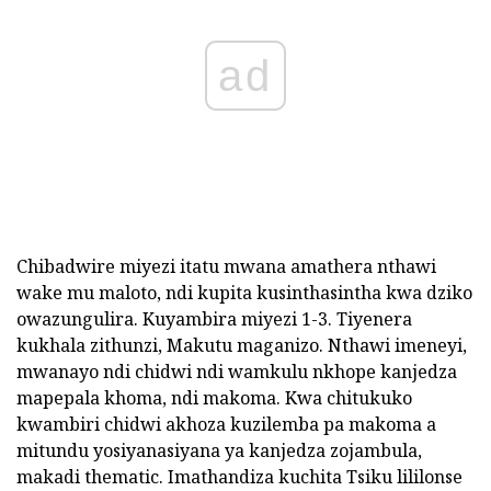
ad
Chibadwire miyezi itatu mwana amathera nthawi
wake mu maloto, ndi kupita kusinthasintha kwa dziko
owazungulira. Kuyambira miyezi 1-3. Tiyenera
kukhala zithunzi, Makutu maganizo. Nthawi imeneyi,
mwanayo ndi chidwi ndi wamkulu nkhope kanjedza
mapepala khoma, ndi makoma. Kwa chitukuko
kwambiri chidwi akhoza kuzilemba pa makoma a
mitundu yosiyanasiyana ya kanjedza zojambula,
makadi thematic. Imathandiza kuchita Tsiku lililonse