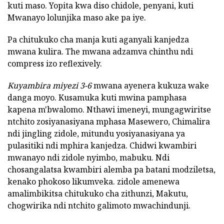
kuti maso. Yopita kwa diso chidole, penyani, kuti
Mwanayo lolunjika maso ake pa iye.
Pa chitukuko cha manja kuti aganyali kanjedza
mwana kulira. The mwana adzamva chinthu ndi
compress izo reflexively.
Kuyambira miyezi 3-6
mwana ayenera kukuza wake
danga moyo. Kusamuka kuti mwina pamphasa
kapena m'bwalomo. Nthawi imeneyi, mungagwiritse
ntchito zosiyanasiyana mphasa Masewero, Chimalira
ndi jingling zidole, mitundu yosiyanasiyana ya
pulasitiki ndi mphira kanjedza. Chidwi kwambiri
mwanayo ndi zidole nyimbo, mabuku. Ndi
chosangalatsa kwambiri alemba pa batani modziletsa,
kenako phokoso likumveka. zidole amenewa
amalimbikitsa chitukuko cha zithunzi, Makutu,
chogwirika ndi ntchito galimoto mwachindunji.