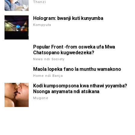
Thanzi
Hologram: bwanji kuti kunyumba
Kompyuta
Popular Front -from osweka ufa Mwa
Chatsopano kugwedezeka?
News ndi Society
Maola lopeka fano la munthu wamakono
Home ndi Banja
Kodi kumpsompsona kwa nthawi yoyamba?
Nsonga anyamata ndi atsikana
Mugone